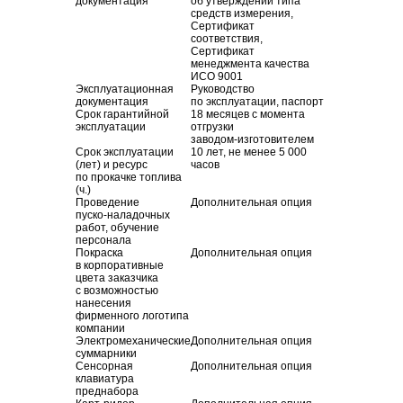
документация
об утверждении типа
средств измерения,
Сертификат
соответствия,
Сертификат
менеджмента качества
ИСО 9001
Эксплуатационная
Руководство
документация
по эксплуатации, паспорт
Срок гарантийной
18 месяцев с момента
эксплуатации
отгрузки
заводом-изготовителем
Срок эксплуатации
10 лет, не менее 5 000
(лет) и ресурс
часов
по прокачке топлива
(ч.)
Проведение
Дополнительная опция
пуско-наладочных
работ, обучение
персонала
Покраска
Дополнительная опция
в корпоративные
цвета заказчика
с возможностью
нанесения
фирменного логотипа
компании
Электромеханические
Дополнительная опция
суммарники
Сенсорная
Дополнительная опция
клавиатура
преднабора