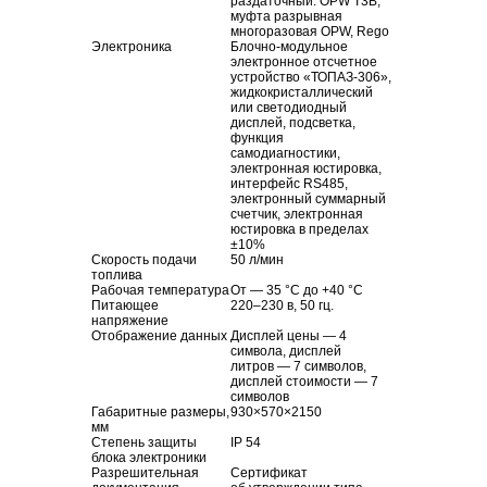
раздаточный: OPW T3B,
муфта разрывная
многоразовая OPW, Rego
Электроника
Блочно-модульное
электронное отсчетное
устройство
«ТОПАЗ-306»
,
жидкокристаллический
или светодиодный
дисплей, подсветка,
функция
самодиагностики,
электронная юстировка,
интерфейс RS485,
электронный суммарный
счетчик, электронная
юстировка в пределах
±10%
Скорость подачи
50 л/мин
топлива
Рабочая температура
От — 35 °C до +40 °C
Питающее
220–230 в, 50 гц.
напряжение
Отображение данных
Дисплей цены — 4
символа, дисплей
литров — 7 символов,
дисплей стоимости — 7
символов
Габаритные размеры,
930×570×2150
мм
Степень защиты
IP 54
блока электроники
Разрешительная
Сертификат