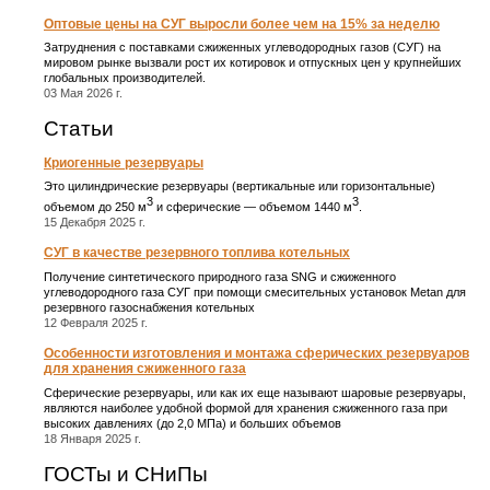
Оптовые цены на СУГ выросли более чем на 15% за неделю
Затруднения с поставками сжиженных углеводородных газов (СУГ) на
мировом рынке вызвали рост их котировок и отпускных цен у крупнейших
глобальных производителей.
03 Мая 2026 г.
Статьи
Криогенные резервуары
Это цилиндрические резервуары (вертикальные или горизонтальные)
3
3
объемом до 250 м
и сферические ― объемом 1440 м
.
15 Декабря 2025 г.
СУГ в качестве резервного топлива котельных
Получение синтетического природного газа SNG и сжиженного
углеводородного газа СУГ при помощи смесительных установок Metan для
резервного газоснабжения котельных
12 Февраля 2025 г.
Особенности изготовления и монтажа сферических резервуаров
для хранения сжиженного газа
Сферические резервуары, или как их еще называют шаровые резервуары,
являются наиболее удобной формой для хранения сжиженного газа при
высоких давлениях (до 2,0 МПа) и больших объемов
18 Января 2025 г.
ГОСТы и СНиПы