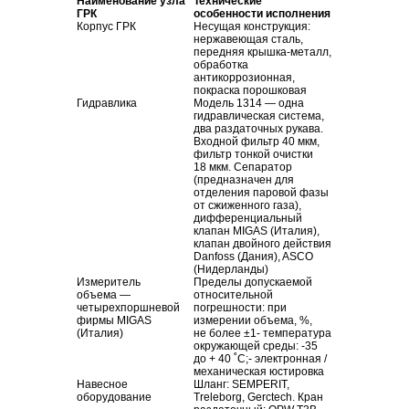
Наименование узла
Технические
ГРК
особенности исполнения
Корпус ГРК
Несущая конструкция:
нержавеющая сталь,
передняя
крышка-металл
,
обработка
антикоррозионная,
покраска порошковая
Гидравлика
Модель 1314 — одна
гидравлическая система,
два раздаточных рукава.
Входной фильтр 40 мкм,
фильтр тонкой очистки
18 мкм. Сепаратор
(предназначен для
отделения паровой фазы
от сжиженного газа),
дифференциальный
клапан MIGAS (Италия),
клапан двойного действия
Danfoss (Дания), ASCO
(Нидерланды)
Измеритель
Пределы допускаемой
объема —
относительной
четырехпоршневой
погрешности: при
фирмы MIGAS
измерении объема, %,
(Италия)
не более ±1- температура
окружающей среды: -35
до + 40 ˚С;- электронная /
механическая юстировка
Навесное
Шланг: SEMPERIT,
оборудование
Treleborg, Gerctech. Кран