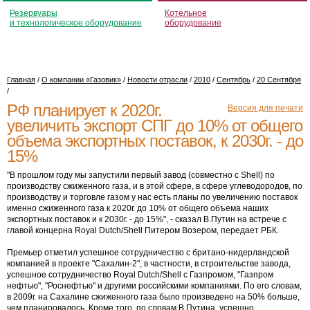
Резервуары
Котельное
и технологическое оборудование
оборудование
Главная
/
О компании «Газовик»
/
Новости отрасли
/
2010
/
Сентябрь
/
20 Сентября
/
РФ планирует к 2020г.
Версия для печати
увеличить экспорт СПГ до 10% от общего
объема экспортных поставок, к 2030г. - до
15%
"В прошлом году мы запустили первый завод (совместно с Shell) по
производству сжиженного газа, и в этой сфере, в сфере углеводородов, по
производству и торговле газом у нас есть планы по увеличению поставок
именно сжиженного газа к 2020г. до 10% от общего объема наших
экспортных поставок и к 2030г. - до 15%", - сказал В.Путин на встрече с
главой концерна Royal Dutch/Shell Питером Возером, передает РБК.
Премьер отметил успешное сотрудничество с британо-нидерландской
компанией в проекте "Сахалин-2", в частности, в строительстве завода,
успешное сотрудничество Royal Dutch/Shell с Газпромом, "Газпром
нефтью", "Роснефтью" и другими российскими компаниями. По его словам,
в 2009г. на Сахалине сжиженного газа было произведено на 50% больше,
чем планировалось. Кроме того, по словам В.Путина, успешно