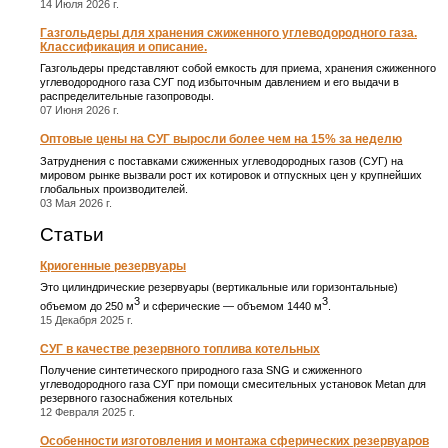
14 Июля 2026 г.
Газгольдеры для хранения сжиженного углеводородного газа.
Классификация и описание.
Газгольдеры представляют собой емкость для приема, хранения сжиженного
углеводородного газа СУГ под избыточным давлением и его выдачи в
распределительные газопроводы.
07 Июня 2026 г.
Оптовые цены на СУГ выросли более чем на 15% за неделю
Затруднения с поставками сжиженных углеводородных газов (СУГ) на
мировом рынке вызвали рост их котировок и отпускных цен у крупнейших
глобальных производителей.
03 Мая 2026 г.
Статьи
Криогенные резервуары
Это цилиндрические резервуары (вертикальные или горизонтальные)
3
3
объемом до 250 м
и сферические ― объемом 1440 м
.
15 Декабря 2025 г.
СУГ в качестве резервного топлива котельных
Получение синтетического природного газа SNG и сжиженного
углеводородного газа СУГ при помощи смесительных установок Metan для
резервного газоснабжения котельных
12 Февраля 2025 г.
Особенности изготовления и монтажа сферических резервуаров