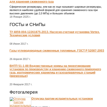
для хранения сжиженного газа
Сферические резервуары, или как их еще называют шаровые резервуары,
являются наиболее удобной формой для хранения сжиженного газа при
высоких давлениях (до 2,0 МПа) и больших объемов
18 Января 2025 г.
ГОСТы и СНиПы
ТУ 4859-004-12261875-2013. Насосно-счетная установка Vortex.
Технические условия
08 Июня 2017 г.
Газы углеводородные сжиженные топливные. ГОСТ Р 52087-2003
26 Апреля 2017 г.
ВНТП 51-1-88 Ведомственные нормы на проектирование
установок по производству и хранению сжиженного природного
газа, изотермических хранилищ и газозаправочных станций
(временные)
20 Февраля 2017 г.
Фотогалерея
Отгрузка партии испарительных установок