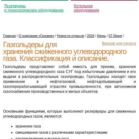
Резервуары
Котельное
и технологическое оборудование
оборудование
Главная
/
О компании «Газовик»
/
Новости отрасли
/
2026
/
Июнь
/
07 Июня
/
Газгольдеры для
Версия для печати
хранения сжиженного углеводородного
газа. Классификация и описание.
Газгольдеры представляют собой емкость для приема, хранения
сжиженного углеводородного газа СУГ под избыточным давлением и его
выдачи в распределительные газопроводы. Газгольдеры находят свое
применение в нефтегазовой, нефтедобывающей и
газоперерабатывающей отраслях промышленности, при автономном
газоснабжении производственных и жилых объектов.
Основными функциями, которые выполняют резервуары для сжиженных
углеводородных газов, являются:
хранение газа
смешивание газов с различными характеристиками
распределение и выдача газа