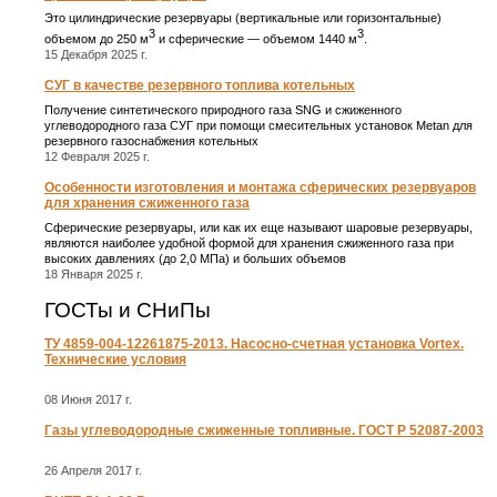
Это цилиндрические резервуары (вертикальные или горизонтальные)
3
3
объемом до 250 м
и сферические ― объемом 1440 м
.
15 Декабря 2025 г.
СУГ в качестве резервного топлива котельных
Получение синтетического природного газа SNG и сжиженного
углеводородного газа СУГ при помощи смесительных установок Metan для
резервного газоснабжения котельных
12 Февраля 2025 г.
Особенности изготовления и монтажа сферических резервуаров
для хранения сжиженного газа
Сферические резервуары, или как их еще называют шаровые резервуары,
являются наиболее удобной формой для хранения сжиженного газа при
высоких давлениях (до 2,0 МПа) и больших объемов
18 Января 2025 г.
ГОСТы и СНиПы
ТУ 4859-004-12261875-2013. Насосно-счетная установка Vortex.
Технические условия
08 Июня 2017 г.
Газы углеводородные сжиженные топливные. ГОСТ Р 52087-2003
26 Апреля 2017 г.