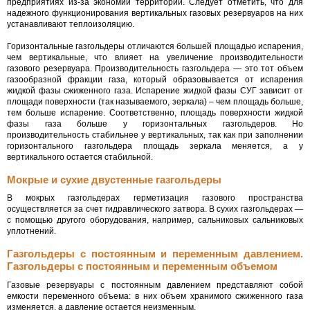
предприятиях из-за экономии территории. Следует отметить, что для
надежного функционирования вертикальных газовых резервуаров на них
устанавливают теплоизоляцию.
Горизонтальные газгольдеры отличаются большей площадью испарения,
чем вертикальные, что влияет на увеличение производительности
газового резервуара. Производительность газгольдера — это тот объем
газообразной фракции газа, который образовывается от испарения
жидкой фазы сжиженного газа. Испарение жидкой фазы СУГ зависит от
площади поверхности (так называемого, зеркала) – чем площадь больше,
тем больше испарение. Соответственно, площадь поверхности жидкой
фазы газа больше у горизонтальных газгольдеров. Но
производительность стабильнее у вертикальных, так как при заполнении
горизонтального газгольдера площадь зеркала меняется, а у
вертикального остается стабильной.
Мокрые и сухие двустенные газгольдеры
В мокрых газгольдерах герметизация газового пространства
осуществляется за счет гидравлического затвора. В сухих газгольдерах —
с помощью другого оборудования, например, сальниковых сальниковых
уплотнений.
Газгольдеры с постоянным и переменным давлением.
Газгольдеры с постоянным и переменным объемом
Газовые резервуары с постоянным давлением представляют собой
емкости переменного объема: в них объем хранимого сжиженного газа
изменяется, а давление остается неизменным.