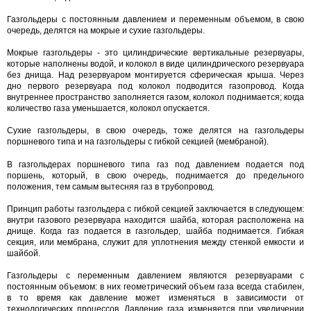
Газгольдеры с постоянным давлением и переменным объемом, в свою
очередь, делятся на мокрые и сухие газгольдеры.
Мокрые газгольдеры - это цилиндрические вертикальные резервуары,
которые наполнены водой, и колокол в виде цилиндрического резервуара
без днища. Над резервуаром монтируется сферическая крыша. Через
дно первого резервуара под колокол подводится газопровод. Когда
внутреннее пространство заполняется газом, колокол поднимается; когда
количество газа уменьшается, колокол опускается.
Сухие газгольдеры, в свою очередь, тоже делятся на газгольдеры
поршневого типа и на газгольдеры с гибкой секцией (мембраной).
В газгольдерах поршневого типа газ под давлением подается под
поршень, который, в свою очередь, поднимается до предельного
положения, тем самым вытесняя газ в трубопровод.
Принцип работы газгольдера с гибкой секцией заключается в следующем:
внутри газового резервуара находится шайба, которая расположена на
днище. Когда газ подается в газгольдер, шайба поднимается. Гибкая
секция, или мембрана, служит для уплотнения между стенкой емкости и
шайбой.
Газгольдеры с переменным давлением являются резервуарами с
постоянным объемом: в них геометрический объем газа всегда стабилен,
в то время как давление может изменяться в зависимости от
технологических процессов. Давление газа изменяется при увеличении