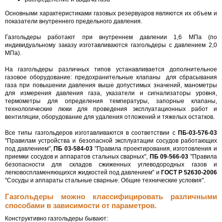
Основными характеристиками газовых резервуаров являются их объем и
показатели внутреннего предельного давления.
Газгольдеры работают при внутреннем давлении 1,6 МПа (по
индивидуальному заказу изготавливаются газгольдеры с давлением 2,0
МПа).
На газгольдеры различных типов устанавливается дополнительное
газовое оборудование: предохранительные клапаны для сбрасывания
газа при повышении давления выше допустимых значений, манометры
для измерения давления газа, указатели и сигнализаторы уровня,
термометры для определения температуры, запорные клапаны,
технологические люки для проведения эксплуатационных работ и
вентиляции, оборудование для удаления отложений и тяжелых остатков.
Все типы газгольдеров изготавливаются в соответствии с
ПБ-03-576-03
"Правилам устройства и безопасной эксплуатации сосудов работающих
под давлением",
ПБ 03-584-03
"Правила проектирования, изготовления и
приемки сосудов и аппаратов стальных сварных",
ПБ 09-566-03
"Правила
безопасности для складов сжиженных углеводородных газов и
легковоспламеняющихся жидкостей под давлением" и
ГОСТ Р 52630-2006
"Сосуды и аппараты стальные сварные. Общие технические условия".
Газгольдеры можно классифицировать различными
способами в зависимости от параметров.
Конструктивно газгольдеры бывают: