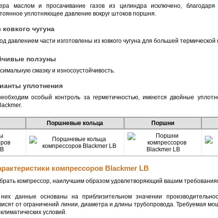
тера маслом и просачивание газов из цилиндра исключено, благодаря
тоянное уплотняющее давление вокруг штоков поршня.
 ковкого чугуна
д давлением части изготовлены из ковкого чугуна для большей термической 
йчивые ползуны
симальную смазку и износоустойчивость.
ианты уплотнения
необходим особый контроль за герметичностью, имеются двойные уплотн
lackmer.
Поршневые кольца
Поршни
арактеристики компрессоров Blackmer LB
выбрать компрессор, наилучшим образом удовлетворяющий вашим требования
них данные основаны на приблизительном значении производительнос
висят от ограничений линии, диаметра и длины трубопровода. Требуемая мощно
климатических условий.