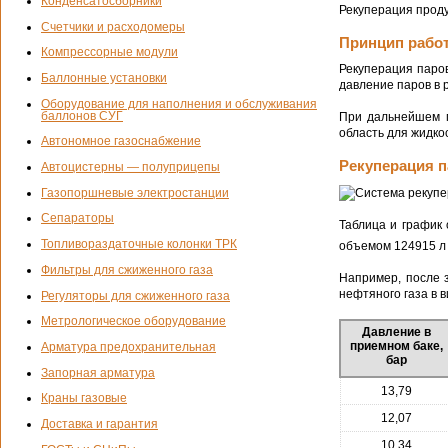
Конденсатосборники
Рекуперация проду
Счетчики и расходомеры
Принцип работ
Компрессорные модули
Рекуперация паров
Баллонные установки
давление паров в 
Оборудование для наполнения и обслуживания
баллонов СУГ
При дальнейшем п
область для жидко
Автономное газоснабжение
Рекуперация п
Автоцистерны — полуприцепы
Газопоршневые электростанции
Сепараторы
Таблица и график
Топливораздаточные колонки ТРК
объемом 124915 л 
Фильтры для сжиженного газа
Например, после з
нефтяного газа в в
Регуляторы для сжиженного газа
Метрологическое оборудование
Давление в
приемном баке,
Арматура предохранительная
бар
Запорная арматура
13,79
Краны газовые
12,07
Доставка и гарантия
10,34