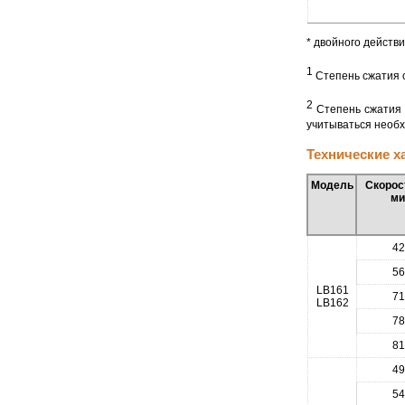
* двойного действ
1
Степень сжатия о
2
Степень сжатия 
учитываться необ
Технические х
Модель
Скорост
ми
42
56
LB161
71
LB162
78
81
49
54