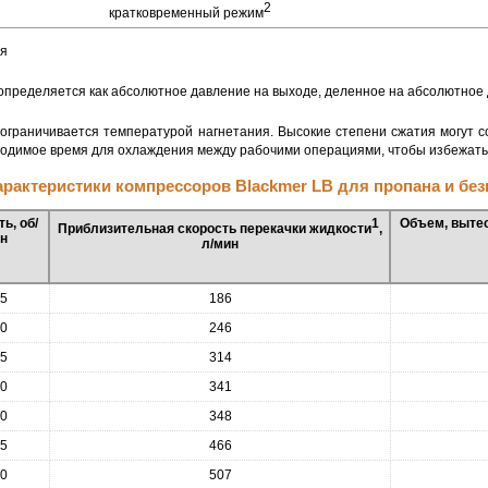
2
кратковременный режим
ия
пределяется как абсолютное давление на выходе, деленное на абсолютное 
ограничивается температурой нагнетания. Высокие степени сжатия могут со
ходимое время для охлаждения между рабочими операциями, чтобы избежать
арактеристики компрессоров Blackmer LB для пропана и бе
ь, об/
1
Объем, выте
Приблизительная скорость перекачки жидкости
,
н
л/мин
5
186
0
246
5
314
0
341
0
348
5
466
0
507