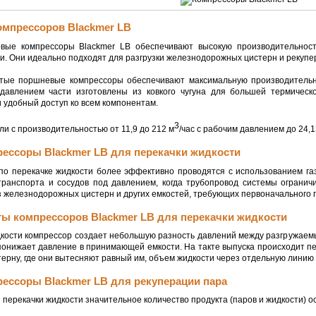
омпрессоров Blackmer LB
вые компрессоры Blackmer LB обеспечивают высокую производительност
. Они идеально подходят для разгрузки железнодорожных цистерн и рекупе
тые поршневые компрессоры обеспечивают максимальную производительно
авлением части изготовлены из ковкого чугуна для большей термическо
 удобный доступ ко всем компонентам.
3
и с производительностью от 11,9 до 212 м
/час с рабочим давлением до 24,1
ессоры Blackmer LB для перекачки жидкости
по перекачке жидкости более эффективно проводятся с использованием газ
 транспорта и сосудов под давлением, когда трубопровод системы огранич
з железнодорожных цистерн и других емкостей, требующих первоначального 
ы компрессоров Blackmer LB для перекачки жидкости
кости компрессор создает небольшую разность давлений между разгружаемы
 понижает давление в принимающей емкости. На такте выпуска происходит 
ерну, где они вытесняют равный им, объем жидкости через отдельную линию 
ессоры Blackmer LB для рекуперации пара
перекачки жидкости значительное количество продукта (паров и жидкости) ос