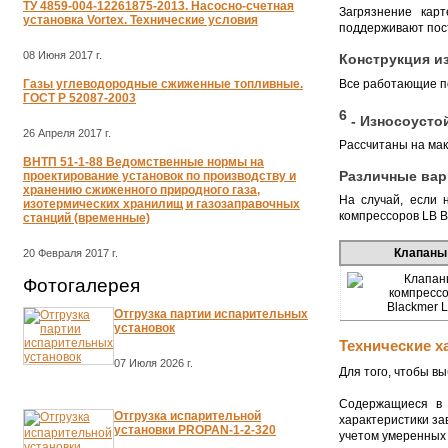
ТУ 4859-004-12261875-2013. Насосно-счетная
Загрязнение кар
установка Vortex. Технические условия
поддерживают пос
08 Июня 2017 г.
Конструкция из
Все работающие по
Газы углеводородные сжиженные топливные.
ГОСТ Р 52087-2003
6
- Износоусто
26 Апреля 2017 г.
Рассчитаны на мак
ВНТП 51-1-88 Ведомственные нормы на
Различные вар
проектирование установок по производству и
хранению сжиженного природного газа,
На случай, если 
изотермических хранилищ и газозаправочных
компрессоров LB B
станций (временные)
Клапаны
20 Февраля 2017 г.
Фотогалерея
Отгрузка партии испарительных
установок
Технические х
07 Июля 2026 г.
Для того, чтобы 
Содержащиеся в 
Отгрузка испарительной
характеристики за
установки PROPAN-1-2-320
учетом умеренных 