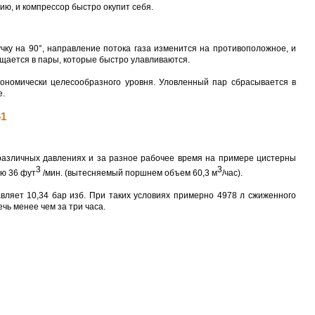
ю, и компрессор быстро окупит себя.
чку на 90°, направление потока газа изменится на противоположное, и
ащается в пары, которые быстро улавливаются.
ономически целесообразного уровня. Уловленный пар сбрасывается в
е.
61
различных давлениях и за разное рабочее время на примере цистерны
3
3
ью 36 фут
/мин. (вытесняемый поршнем объем 60,3 м
/час).
вляет 10,34 бар изб. При таких условиях примерно 4978 л сжиженного
чь менее чем за три часа.