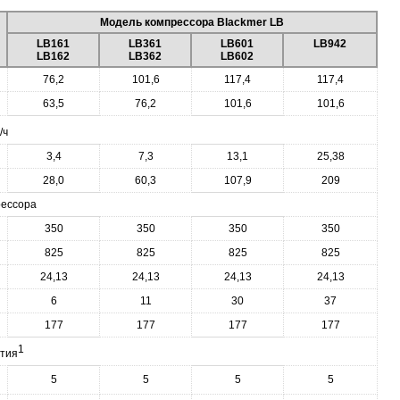
Модель компрессора Blackmer LB
LB161
LB361
LB601
LB942
LB162
LB362
LB602
76,2
101,6
117,4
117,4
63,5
76,2
101,6
101,6
/ч
3,4
7,3
13,1
25,38
28,0
60,3
107,9
209
рессора
350
350
350
350
825
825
825
825
24,13
24,13
24,13
24,13
6
11
30
37
177
177
177
177
1
тия
5
5
5
5