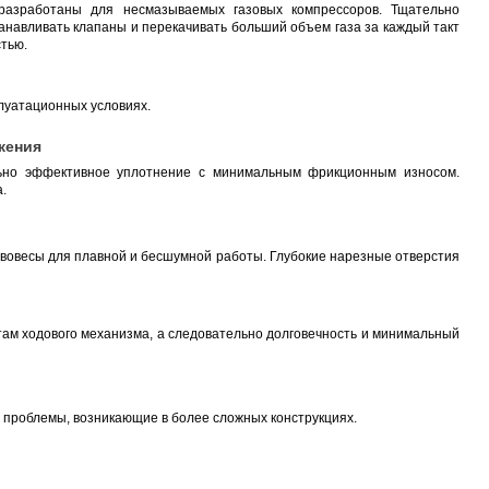
 разработаны для несмазываемых газовых компрессоров. Тщательно
навливать клапаны и перекачивать больший объем газа за каждый такт
тью.
луатационных условиях.
жения
льно эффективное уплотнение с минимальным фрикционным износом.
.
ивовесы для плавной и бесшумной работы. Глубокие нарезные отверстия
ам ходового механизма, а следовательно долговечность и минимальный
е проблемы, возникающие в более сложных конструкциях.