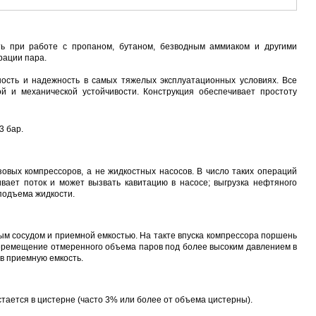
ь при работе с пропаном, бутаном, безводным аммиаком и другими
рации пара.
сть и надежность в самых тяжелых эксплуатационных условиях. Все
й и механической устойчивости. Конструкция обеспечивает простоту
3 бар.
овых компрессоров, а не жидкостных насосов. В число таких операций
ивает поток и может вызвать кавитацию в насосе; выгрузка нефтяного
подъема жидкости.
м сосудом и приемной емкостью. На такте впуска компрессора поршень
перемещение отмеренного объема паров под более высоким давлением в
в приемную емкость.
тается в цистерне (часто 3% или более от объема цистерны).