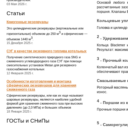
Основой любого 
03 Мая 2026 г.
рассчитанные зазо
поршня. Клапаны B
Статьи
Кольцевые упл
Криогенные резервуары
Головка и цилиндр
Это цилиндрические резервуары (вертикальные или
3
горизонтальные) объемом до 250 м
и сферические ―
2
3
- Удерживае
объемом 1440 м
.
15 Декабря 2025 г.
Кольца Blackmer
Результат: максим
СУГ в качестве резервного топлива котельных
Получение синтетического природного газа SNG и
3
- Прочный ко
сжиженного углеводородного газа СУГ при помощи
смесительных установок Metan для резервного
Коленчатый вал из
газоснабжения котельных
обеспечивают пра
12 Февраля 2025 г.
Смазываемые 
Особенности изготовления и монтажа
сферических резервуаров для хранения
Роторный масляны
сжиженного газа
износ.
Сферические резервуары, или как их еще называют
шаровые резервуары, являются наиболее удобной
4
- Поршни из к
формой для хранения сжиженного газа при высоких
давлениях (до 2,0 МПа) и больших объемов
Прочные поршни из
18 Января 2025 г.
ГОСТы и СНиПы
5
- Саморегули