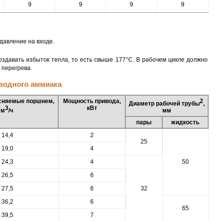
9
9
9
9
давление на входе.
здавать избыток тепла, то есть свыше 177°C. В рабочем цикле должно
 перегрева.
зводного аммиака
сняемые поршнем,
Мощность привода,
2
Диаметр рабочей трубы
,
3
кВт
м
/ч
мм
пары
жидкость
14,4
2
25
19,0
4
24,3
4
50
26,5
6
27,5
6
32
36,2
6
65
39,5
7