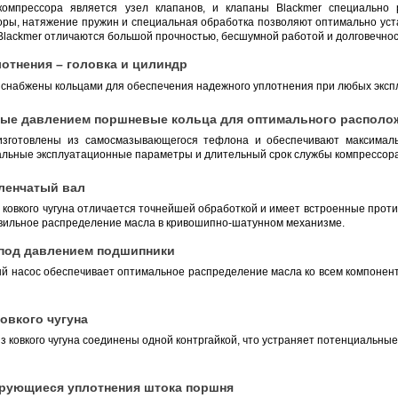
компрессора является узел клапанов, и клапаны Blackmer специально
ры, натяжение пружин и специальная обработка позволяют оптимально уста
lackmer отличаются большой прочностью, бесшумной работой и долговечнос
отнения – головка и цилиндр
 снабжены кольцами для обеспечения надежного уплотнения при любых эксп
мые давлением поршневые кольца для оптимального располо
 изготовлены из самосмазывающегося тефлона и обеспечивают максима
альные эксплуатационные параметры и длительный срок службы компрессора
ленчатый вал
 ковкого чугуна отличается точнейшей обработкой и имеет встроенные прот
вильное распределение масла в кривошипно-шатунном механизме.
под давлением подшипники
й насос обеспечивает оптимальное распределение масла ко всем компонент
овкого чугуна
 ковкого чугуна соединены одной контргайкой, что устраняет потенциальны
рующиеся уплотнения штока поршня