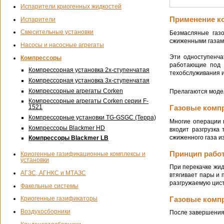
Испарители криогенных жидкостей
Применение к
Испарители
Смесительные установки
Безмасляные газо
сжиженными газами
Насосы и насосные агрегаты
Эти одноступенча
Компрессоры
работающие под д
Компрессорная установка 2х-ступенчатая
техобслуживания и
Компрессорная установка 3х-ступенчатая
Компрессорные агрегаты Corken
Прелагаются модел
Компрессорные агрегаты Corken серии F-
1521
Газовые компр
Компрессорные установки TG-GSGC (Терра)
Многие операции 
Компрессоры Blackmer HD
входит разгрузка
сжиженного газа и
Компрессоры Blackmer LB
Принцип работ
Криогенные газификационные комплексы и
установки
При перекачке жид
АГЗС, АГНКС и МТАЗС
втягивает пары и
разгружаемую цист
Факельные системы
Газовые компр
Криогенные газификаторы
Воздухосборники
После завершения 