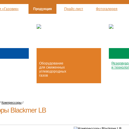
и «Газовик»
Продукция
Прайс-лист
Фотогалерея
Оборудование
Резервуа
для сжиженных
и техноло
углеводородных
газов
/
Компрессоры
/
ры Blackmer LB