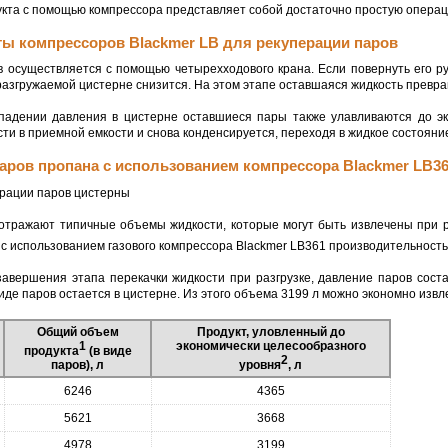
кта с помощью компрессора представляет собой достаточно простую операци
ы компрессоров Blackmer LB для рекуперации паров
 осуществляется с помощью четырехходового крана. Если повернуть его ру
разгружаемой цистерне снизится. На этом этапе оставшаяся жидкость превр
адении давления в цистерне оставшиеся пары также улавливаются до эк
сти в приемной емкости и снова конденсируется, переходя в жидкое состояни
аров пропана с использованием компрессора Blackmer LB3
 отражают типичные объемы жидкости, которые могут быть извлечены при 
с использованием газового компрессора Blackmer LB361 производительност
авершения этапа перекачки жидкости при разгрузке, давление паров соста
иде паров остается в цистерне. Из этого объема 3199 л можно экономно извле
Общий объем
Продукт, уловленный до
1
экономически целесообразного
продукта
(в виде
2
паров), л
уровня
, л
6246
4365
5621
3668
4978
3199