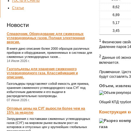
ГОСТы и СНиПы
8,62
Статьи
6,89
5,17
Новости
3,45
Справочник. Оборудование для сжиженных
углеводородных газов. Полная электронная
1
Физические свой
версия.
Давление паров 14
В книге дано описание более 2000 образцов различных
приборов и оборудования, применяемых в системах для
2
сжиженных углеводородных газов...
Данные об эконом
14 Июля 2026 г.
включается.
Газгольдеры для хранения сжиженного
Примечание
. Цис
углеводородного газа. Классификация и
будут составлять 
описание.
Газгольдеры представляют собой емкость для приема,
Объем, извлек
хранения сжиженного углеводородного газа СУГ под
избыточным давлением и его выдачи в
распределительные газопроводы.
07 Июня 2026 г.
Общий КПД трубопр
Оптовые цены на СУГ выросли более чем на
Конструкция к
15% за неделю
Затруднения с поставками сжиженных углеводородных
газов (СУГ) на мировом рынке вызвали рост их
газа
котировок и отпускных цен у крупнейших глобальных
производителей.