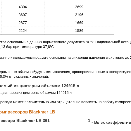
4304
2699
3607
2196
2877
1669
2124
1586
ства основаны на данных нормативного документа № 58 Национальной ассо
,13 бар при температуре 37,8ºC.
ично извлекаемом продукте основаны на снижении давления в цистерне до 2
терны иных объемов будут иметь значения, пропорциональные вышеприведен
30,3% от указанных значений.
аемый из цистерны объемом 124915 л
овода может положительно или отрицательно повлиять на работу компрессо
омпрессоров Blackmer LB
1
- Высокоэффектив