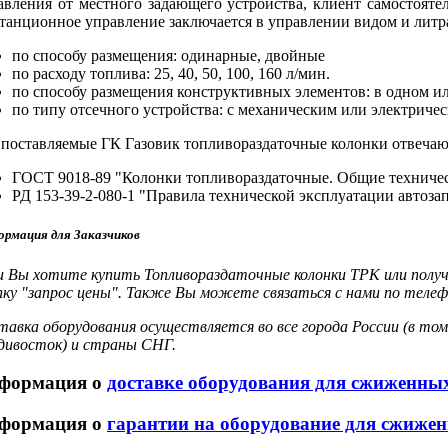
авления от местного задающего устройства, клиент самостояте
танционное управление заключается в управлении видом и литр
по способу размещения: одинарные, двойные
по расходу топлива: 25, 40, 50, 100, 160 л/мин.
по способу размещения конструктивных элементов: в одном и
по типу отсечного устройства: с механическим или электриче
 поставляемые ГК Газовик топливораздаточные колонки отвечаю
ГОСТ 9018-89 "Колонки топливораздаточные. Общие техничес
РД 153-39-2-080-1 "Правила технической эксплуатации автоз
рмация для Заказчиков
и Вы хотите купить Топливораздаточные колонки ТРК или полу
пку "запрос цены". Также Вы можете связаться с нами по телеф
тавка оборудования осуществляется во все города России (в том
дивосток) и страны СНГ.
формация о
доставке оборудования для сжиженных
формация о
гарантии на оборудование для сжиже