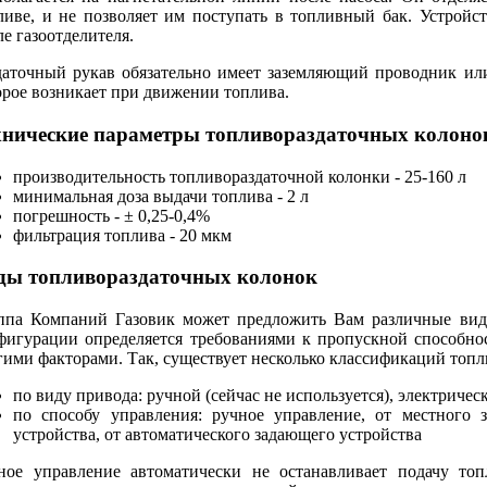
ливе, и не позволяет им поступать в топливный бак. Устройс
ле газоотделителя.
даточный рукав обязательно имеет заземляющий проводник или
орое возникает при движении топлива.
хнические параметры топливораздаточных колон
производительность топливораздаточной колонки - 25-160 л
минимальная доза выдачи топлива - 2 л
погрешность - ± 0,25-0,4%
фильтрация топлива - 20 мкм
ды топливораздаточных колонок
ппа Компаний Газовик может предложить Вам различные вид
фигурации определяется требованиями к пропускной способнос
гими факторами. Так, существует несколько классификаций топ
по виду привода: ручной (сейчас не используется), электрич
по способу управления: ручное управление, от местного 
устройства, от автоматического задающего устройства
ное управление автоматически не останавливает подачу то