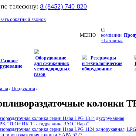
 по телефону:
8 (8452) 740-820
азать обратный звонок
О
МЕНЮ
компании
Прод
«Газовик»
Оборудование
Резервуары
Газовое
для сжиженных
и технологическое
рудование
углеводородных
оборудование
газов
вная
/
Продукция
/
опливораздаточные колонки Т