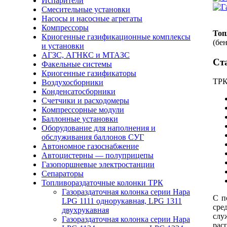
Испарители
Смесительные установки
Насосы и насосные агрегаты
Компрессоры
Топ
Криогенные газификационные комплексы
(бе
и установки
АГЗС, АГНКС и МТАЗС
Ст
Факельные системы
Криогенные газификаторы
ТРК
Воздухосборники
Конденсатосборники
Счетчики и расходомеры
Компрессорные модули
Баллонные установки
Оборудование для наполнения и
обслуживания баллонов СУГ
Автономное газоснабжение
Автоцистерны — полуприцепы
Газопоршневые электростанции
Сепараторы
Топливораздаточные колонки ТРК
Газораздаточная колонка серии Нара
С п
LPG 1111 однорукавная, LPG 1311
сре
двухрукавная
слу
Газораздаточная колонка серии Нара
рас