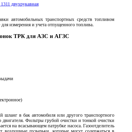
авки автомобильных транспортных средств топливом
 для измерения и учета отпущенного топлива.
лонок ТРК для АЗС и АГЗС
выдачи
лектронное)
й шланг в бак автомобиля или другого транспортного
о двигателя. Фильтры грубой очистки и тонкой очистки
ается на всасывающем патрубке насоса. Газоотделитель
ет воздушные пузырьки, которые могут содержаться в