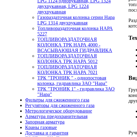
LPG 1124 однорукавная, LPG 1324
топ
двухрукавная, LPG 1224
пос
двухрукавная
Газораздаточная колонка серии Нара
Раз
LPG 1314 двухрукавная
кот
Топливораздаточная колонка НАРА
5227
Те
ТОПЛИВОРАЗДАТОЧНАЯ
КОЛОНКА ТРК НАРА 4000 -
ВСАСЫВАЮЩАЯ ГИДРАВЛИКА
ТОПЛИВОРАЗДАТОЧНАЯ
КОЛОНКА ТРК НАРА 5012
ТОПЛИВОРАЗДАТОЧНАЯ
КОЛОНКА ТРК НАРА 7021
Ви
ТРК "ТРОНИК " - однопостовая
колонка, гидравлика ЗАО "Нара"
ТРК "ТРОНИК 1" - гидравлика ЗАО
Гру
"Нара"
кон
Фильтры для сжиженного газа
дру
Регуляторы для сжиженного газа
Метрологическое оборудование
Арматура предохранительная
Запорная арматура
Краны газовые
Руч
Доставка и гарантия