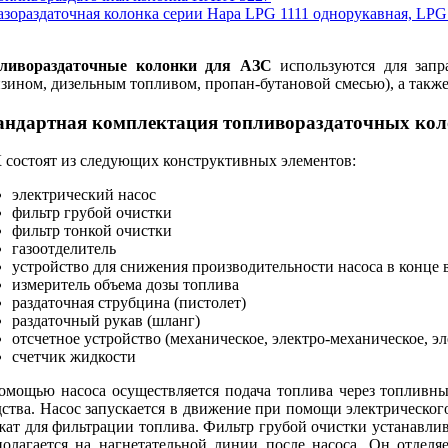
ливораздаточные колонки для АЗС
используются для запр
нзином, дизельным топливом, пропан-бутановой смесью), а также
андартная комплектация топливораздаточных ко
 состоят из следующих конструктивных элементов:
электрический насос
фильтр грубой очистки
фильтр тонкой очистки
газоотделитель
устройство для снижения производительности насоса в конце 
измеритель объема дозы топлива
раздаточная струбцина (пистолет)
раздаточный рукав (шланг)
отсчетное устройство (механическое, электро-механическое, э
счетчик жидкости
омощью насоса осуществляется подача топлива через топливны
дства. Насос запускается в движение при помощи электрическог
жат для фильтрации топлива. Фильтр грубой очистки устанавлив
полагается на нагнетательной линии после насоса. Он отделя