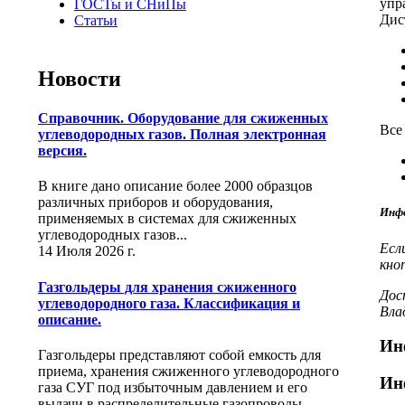
упр
ГОСТы и СНиПы
Дис
Статьи
Новости
Справочник. Оборудование для сжиженных
Все
углеводородных газов. Полная электронная
версия.
В книге дано описание более 2000 образцов
различных приборов и оборудования,
Инфо
применяемых в системах для сжиженных
углеводородных газов...
Есл
14 Июля 2026 г.
кно
Газгольдеры для хранения сжиженного
Дос
углеводородного газа. Классификация и
Вла
описание.
Ин
Газгольдеры представляют собой емкость для
приема, хранения сжиженного углеводородного
Ин
газа СУГ под избыточным давлением и его
выдачи в распределительные газопроводы.