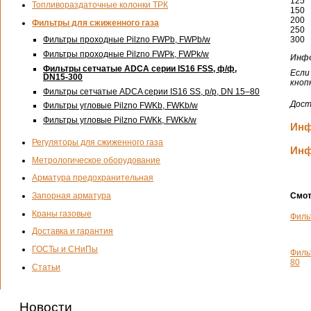
125
Топливораздаточные колонки ТРК
150
200
Фильтры для сжиженного газа
250
300
Фильтры проходные Pilzno FWPb, FWРb/w
Фильтры проходные Pilzno FWPk, FWРk/w
Инфо
Фильтры сетчатые ADCA серии IS16 FSS,
ф/ф
,
Если
DN15-300
кноп
Фильтры сетчатые ADCA серии IS16 SS,
р/р
, DN 15–80
Дост
Фильтры угловые Pilzno FWKb, FWKb/w
Фильтры угловые Pilzno FWKk, FWKk/w
Инф
Регуляторы для сжиженного газа
Инф
Метрологическое оборудование
Арматура предохранительная
Смот
Запорная арматура
Краны газовые
Филь
Доставка и гарантия
ГОСТы и СНиПы
Филь
80
Статьи
Новости