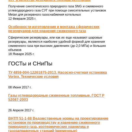
Получение синтетического природного газа SNG и сжиженного
углеводородного газа СУГ при помощи смесительных установок
Metan для резервного газоснабжения котельных
12 Февраля 2025 г.
Особенности изготовления и монтажа сферических
резервуаров для хранения сжиженного газа
Сферические резервуары, или как их еще называют шаровые
резервуары, являются наиболее удобной формой для хранения
сжиженного газа при высоких давлениях (до 2,0 МПа) и больших
объемов
18 Января 2025 г.
ГОСТы и СНиПы
ТУ 4859-004-12261875-2013. Насосно-счетная установка
Vortex. Технические условия
08 Июня 2017 г.
Газы углеводородные сжиженные топливные. ГОСТ Р
52087-2003
26 Апреля 2017 г.
ВНТП 51-1-88 Ведомственные нормы на проектирование
установок по производству и хранению сжиженного
природного газа, изотермических хранилищ и
газозаправочных станций (временные)