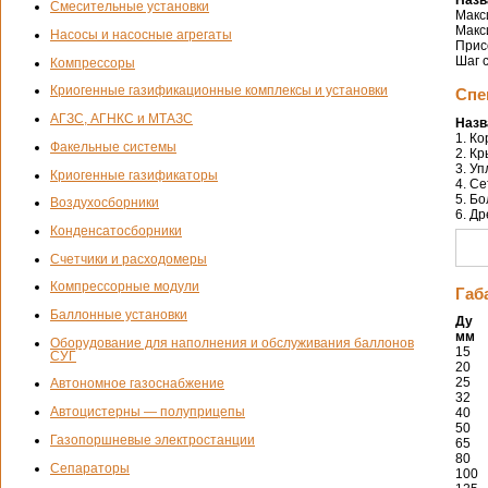
Смесительные установки
Макс
Макс
Насосы и насосные агрегаты
Прис
Шаг 
Компрессоры
Криогенные газификационные комплексы и установки
Спе
АГЗС, АГНКС и МТАЗС
Назв
1. Ко
Факельные системы
2. К
3. У
Криогенные газификаторы
4. С
5. Бо
Воздухосборники
6. Д
Конденсатосборники
Счетчики и расходомеры
Компрессорные модули
Габ
Баллонные установки
Ду
мм
Оборудование для наполнения и обслуживания баллонов
15
СУГ
20
25
Автономное газоснабжение
32
Автоцистерны — полуприцепы
40
50
Газопоршневые электростанции
65
80
Сепараторы
100