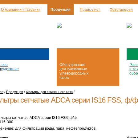
О компании «Газовик»
Продукция
Прайс-лист
Фотогалерея
овое
Оборудование
Резе
рудование
для сжиженных
и те
углеводородных
обор
газов
ая
/
Продукция
/
Фильтры для сжиженного газа
/
льтры сетчатые ADCA серии IS16 FSS,
ф/ф
енение: для фильтрации воды, пара, нефтепродуктов.
ание
Фильт