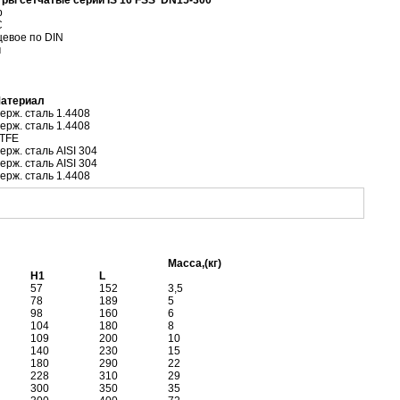
р
С
евое по DIN
м
атериал
ерж. сталь
1.4408
ерж. сталь
1.4408
TFE
ерж. сталь AISI 304
ерж. сталь AISI 304
ерж. сталь 1.4408
Масса,(кг)
H1
L
57
152
3,5
78
189
5
98
160
6
104
180
8
109
200
10
140
230
15
180
290
22
228
310
29
300
350
35