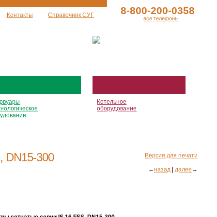
8-800-200-0358
Контакты
Справочник СУГ
все телефоны
рвуары
Котельное
хнологическое
оборудование
удование
,
DN15-300
Версия для печати
←
назад
|
далее
→
ры сетчатые серии IS 16 FSS
DN15-300