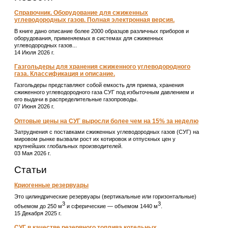
Справочник. Оборудование для сжиженных
углеводородных газов. Полная электронная версия.
В книге дано описание более 2000 образцов различных приборов и
оборудования, применяемых в системах для сжиженных
углеводородных газов...
14 Июля 2026 г.
Газгольдеры для хранения сжиженного углеводородного
газа. Классификация и описание.
Газгольдеры представляют собой емкость для приема, хранения
сжиженного углеводородного газа СУГ под избыточным давлением и
его выдачи в распределительные газопроводы.
07 Июня 2026 г.
Оптовые цены на СУГ выросли более чем на 15% за неделю
Затруднения с поставками сжиженных углеводородных газов (СУГ) на
мировом рынке вызвали рост их котировок и отпускных цен у
крупнейших глобальных производителей.
03 Мая 2026 г.
Статьи
Криогенные резервуары
Это цилиндрические резервуары (вертикальные или горизонтальные)
3
3
объемом до 250 м
и сферические ― объемом 1440 м
.
15 Декабря 2025 г.
СУГ в качестве резервного топлива котельных