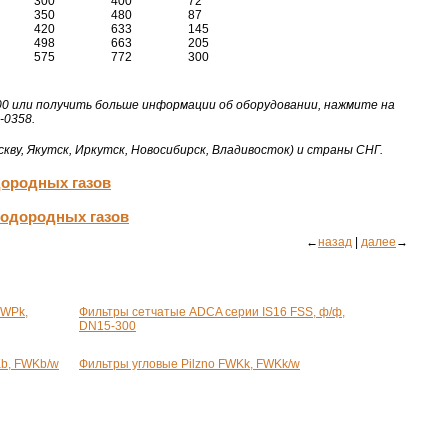
300
400
72
350
480
87
420
633
145
498
663
205
575
772
300
0 или получить больше информации об оборудовании, нажмите на
-0358.
кву, Якутск, Иркутск, Новосибирск, Владивосток) и страны СНГ.
дородных газов
водородных газов
←
назад
|
далее
→
FWPk,
Фильтры сетчатые ADCA серии IS16 FSS,
ф/ф
,
DN15-300
Kb, FWKb/w
Фильтры угловые Pilzno FWKk, FWKk/w