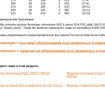
270
26
188
3
220
27×8
300
28
218
3
250
27×8
375
34
285
3
320
30×12
450
38
345
3
385
33×12
515
42
410
4
450
33×16
рмация для Заказчиков
 Вы хотите купить Фильтры сетчатые ADCA серии IS16 FSS, ф/ф, DN15-30
ку "запрос цены". Также Вы можете связаться с нами по телефону 8-800-200
авка оборудования осуществляется во все города России (в том числе в Мос
ормация о
доставке оборудования для сжиженных углево
ормация о
гарантии на оборудование для сжиженных угле
рите также в этом разделе:
тры проходные Pilzno FWPb, FWРb/w
Фильтры проходные Pilzno 
FWРk/w
тры сетчатые ADCA серии IS16 SS,
р/р
, DN 15–
Фильтры угловые Pilzno FW