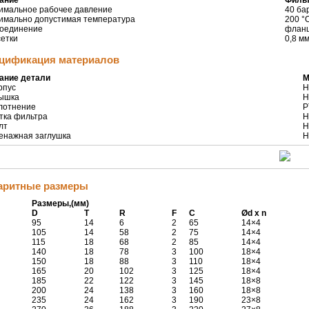
имальное рабочее давление
40 ба
имально допустимая температура
200 °
оединение
фланц
сетки
0,8 м
цификация материалов
ание детали
М
рпус
Н
рышка
Н
плотнение
P
етка фильтра
Н
лт
Н
ренажная заглушка
Н
аритные размеры
Размеры,(мм)
D
T
R
F
C
Ø
d x n
95
14
6
2
65
14×4
105
14
58
2
75
14×4
115
18
68
2
85
14×4
140
18
78
3
100
18×4
150
18
88
3
110
18×4
165
20
102
3
125
18×4
185
22
122
3
145
18×8
200
24
138
3
160
18×8
235
24
162
3
190
23×8