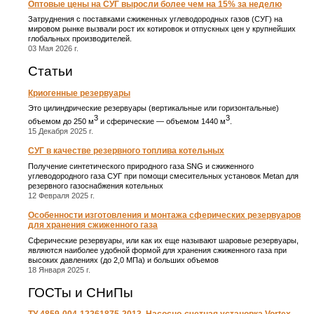
Оптовые цены на СУГ выросли более чем на 15% за неделю
Затруднения с поставками сжиженных углеводородных газов (СУГ) на
мировом рынке вызвали рост их котировок и отпускных цен у крупнейших
глобальных производителей.
03 Мая 2026 г.
Статьи
Криогенные резервуары
Это цилиндрические резервуары (вертикальные или горизонтальные)
3
3
объемом до 250 м
и сферические ― объемом 1440 м
.
15 Декабря 2025 г.
СУГ в качестве резервного топлива котельных
Получение синтетического природного газа SNG и сжиженного
углеводородного газа СУГ при помощи смесительных установок Metan для
резервного газоснабжения котельных
12 Февраля 2025 г.
Особенности изготовления и монтажа сферических резервуаров
для хранения сжиженного газа
Сферические резервуары, или как их еще называют шаровые резервуары,
являются наиболее удобной формой для хранения сжиженного газа при
высоких давлениях (до 2,0 МПа) и больших объемов
18 Января 2025 г.
ГОСТы и СНиПы