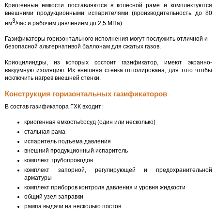
Криогенные емкости поставляются в колесной раме и комплектуются
внешними продукционными испарителями (производительность до 80
3
нм
/час и рабочим давлением до 2,5 МПа).
Газификаторы горизонтального исполнения могут послужить отличной и
безопасной альтернативой баллонам для сжатых газов.
Криоцилиндры, из которых состоит газификатор, имеют экранно-
вакуумную изоляцию. Их внешняя стенка отполирована, для того чтобы
исключить нагрев внешней стенки.
Конструкция горизонтальных газификаторов
В состав газификатора ГХК входит:
криогенная емкость/сосуд (один или несколько)
стальная рама
испаритель подъема давления
внешний продукционный испаритель
комплект трубопроводов
комплект запорной, регулирующей и предохранительной
арматуры
комплект приборов контроля давления и уровня жидкости
общий узел заправки
рампа выдачи на несколько постов